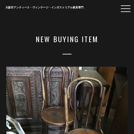
togg
大阪市アンティーク・ヴィンテージ・インダストリアル家具専門
navi
NEW BUYING ITEM