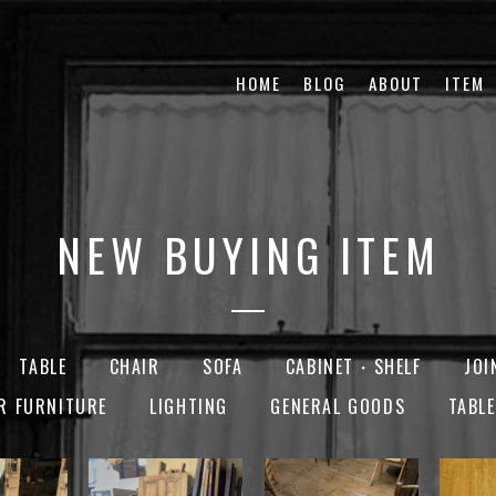
HOME
BLOG
ABOUT
ITEM
NEW BUYING ITEM
TABLE
CHAIR
SOFA
CABINET・SHELF
JOI
R FURNITURE
LIGHTING
GENERAL GOODS
TABL