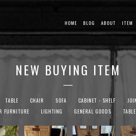
HOME
BLOG
ABOUT
ITEM
NEW BUYING ITEM
TABLE
CHAIR
SOFA
CABINET・SHELF
JOI
R FURNITURE
LIGHTING
GENERAL GOODS
TABL